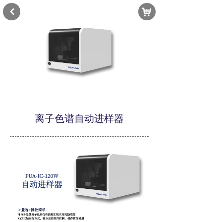
낙
낒
离子色谱自动进样器