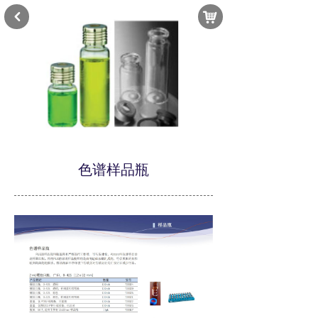
낙
낒
色谱样品瓶