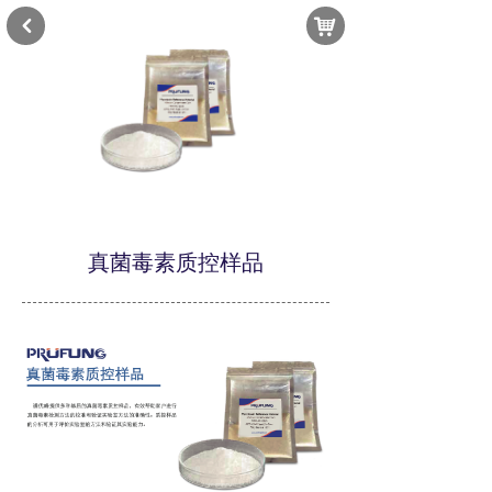
낙
낒
真菌毒素质控样品